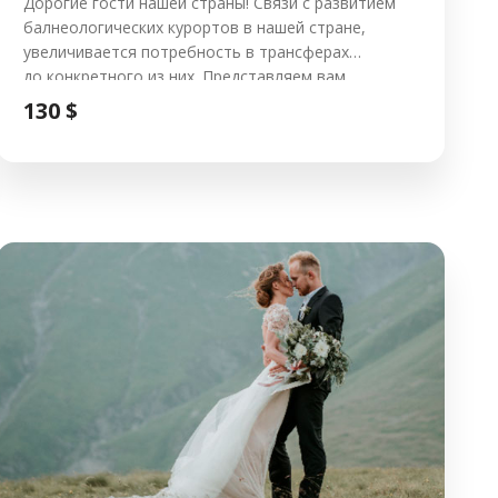
Дорогие гости нашей страны! Связи с развитием
балнеологических курортов в нашей стране,
увеличивается потребность в трансферах
до конкретного из них. Представляем вам
трансфер до курорта Боржоми с аэропорта
130 $
Тбилиси или гостиницы в Тбилиси. В зимнее время
требуюется особенный подход к траспорту и его
оснощенности. Машина оснащена
дополнительным багажником для лыж и вашего
багажа. Так же машины, которые будут работать
по этому направлению готовы к зимним дорогам.
Трансфер с Тбилиси до Боржоми Трансфер […]