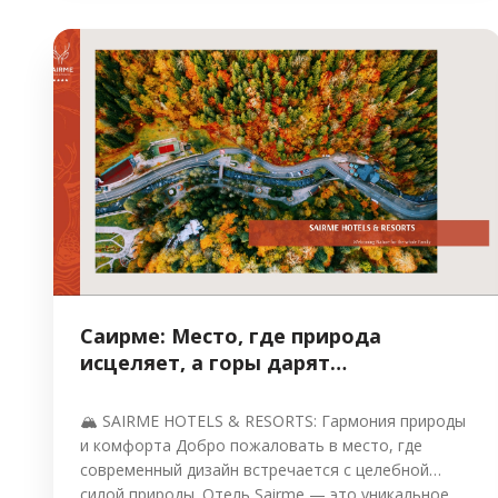
Саирме: Место, где природа
исцеляет, а горы дарят
вдохновение 🏔️✨
🏔️ SAIRME HOTELS & RESORTS: Гармония природы
и комфорта Добро пожаловать в место, где
современный дизайн встречается с целебной
силой природы. Отель Sairme — это уникальное