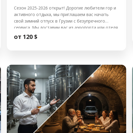
Сезон 2025-2026 открыт! Дорогие любители гор и
активного отдыха, мы приглашаем вас начать
свой зимний отпуск в Грузии с безупречного
сервиса. Мы доставим вас из аэропорта или отеля
Тбилиси прямо к склонам Гудаури. 🌟 Почему
от 120 $
выбирают наш трансфер? 🚗 Стоимость и
варианты автомобилей Класс автомобиля
Вместимость В одну сторону Туда и обратно
Toyota Highlander (Standard) […]