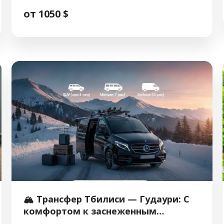
диагностику с легендарным грузинским
от 1050 $
гостеприимством, чтобы вы могли позаботиться
о себе с комфортом. Почему это важно? 💎
Программы для взрослых (Женщины / Мужчины)
Пакеты рассчитаны на 3 дня / 2 ночи Пакет […]
🏔️ Трансфер Тбилиси — Гудаури: С
комфортом к заснеженным
вершинам!