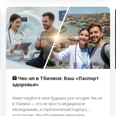
Автопарк и стоимость: В стоимость включено:
Забронируйте поездку прямо сейчас и […]
🏥 Чек-ап в Тбилиси: Ваш «Паспорт
здоровья»
Инвестируйте в свое будущее уже сегодня. Чек-ап
в Тбилиси — это не просто медицинское
обследование, а стратегический подход к
долголетию. Мы объединили передовую