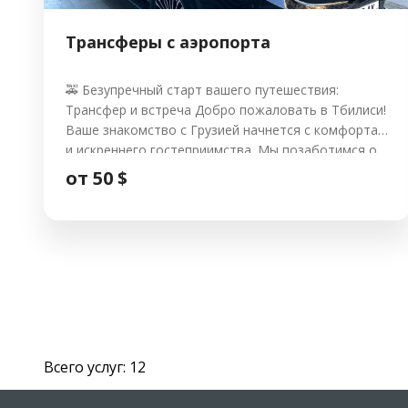
Трансферы с аэропорта
🚕 Безупречный старт вашего путешествия:
Трансфер и встреча Добро пожаловать в Тбилиси!
Ваше знакомство с Грузией начнется с комфорта
и искреннего гостеприимства. Мы позаботимся о
том, чтобы путь от трапа самолета до дверей
от 50 $
отеля был легким, безопасным и приятным в
любое время суток. 🌟 Почему выбирают наш
трансфер? 🚗 Наш автопарк и стоимость Указана
фиксированная […]
Всего услуг: 12