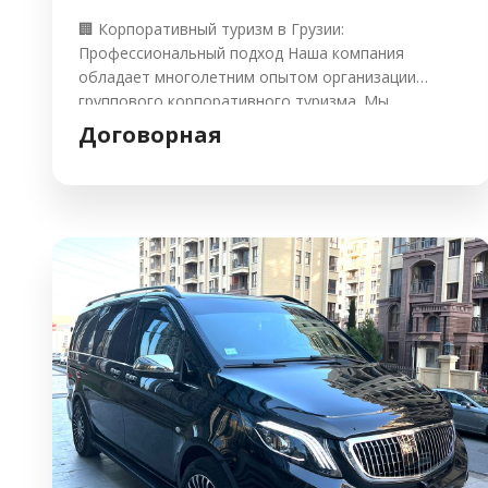
🏢 Корпоративный туризм в Грузии:
Профессиональный подход Наша компания
обладает многолетним опытом организации
группового корпоративного туризма. Мы
принимаем делегации любого масштаба и
Договорная
гарантируем индивидуальный подход к каждому
запросу. Почему выбирают нас? Наш девиз: Вы
отдыхаете, а мы превращаем эти дни в
незабываемые впечатления! Присоединяйтесь к
списку ведущих компаний, которые доверяют свой
отдых нам. MICE #корпоративныйотдых […]