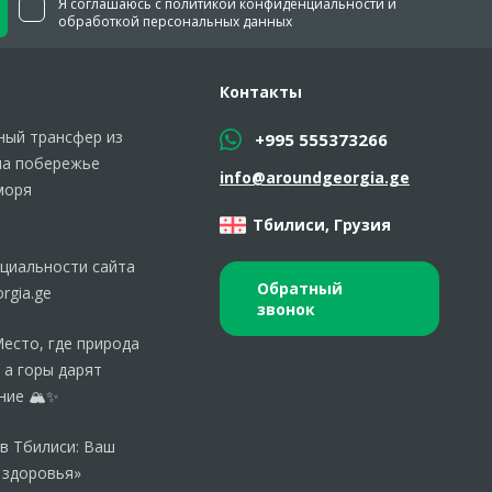
Я соглашаюсь с политикой конфиденциальности и
обработкой персональных данных
Контакты
ый трансфер из
+995 555373266
на побережье
info@aroundgeorgia.ge
моря
Тбилиси, Грузия
циальности сайта
Обратный
rgia.ge
звонок
Место, где природа
 а горы дарят
ние 🏔️✨
 в Тбилиси: Ваш
 здоровья»