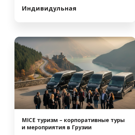
пространство, утопающее в зелени, с
Индивидульная
панорамными видами на горы и реки. 🛌
РАЗМЕЩЕНИЕ Отель объединяет 152 светлых и
уютных номера, способных принять до 390 гостей.
Каждый номер дополнен балконом […]
MICE туризм – корпоративные туры
и мероприятия в Грузии