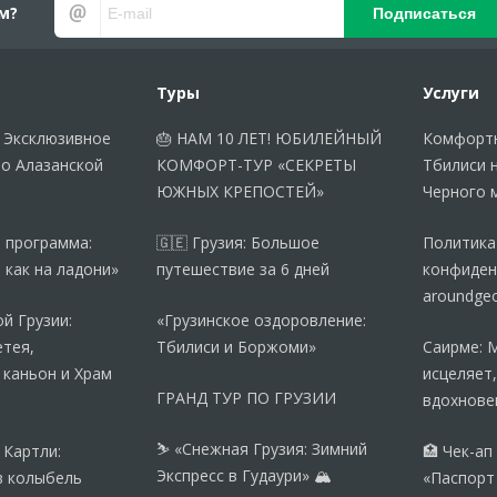
м?
Подписаться
Туры
Услуги
 Эксклюзивное
🎂 НАМ 10 ЛЕТ! ЮБИЛЕЙНЫЙ
Комфортн
по Алазанской
КОМФОРТ-ТУР «СЕКРЕТЫ
Тбилиси 
ЮЖНЫХ КРЕПОСТЕЙ»
Черного 
 программа:
🇬🇪 Грузия: Большое
Политика
 как на ладони»
путешествие за 6 дней
конфиден
aroundgeo
й Грузии:
«Грузинское оздоровление:
тея,
Тбилиси и Боржоми»
Саирме: 
 каньон и Храм
исцеляет,
ГРАНД ТУР ПО ГРУЗИИ
вдохнове
⛷️ «Снежная Грузия: Зимний
 Картли:
🏥 Чек-ап
Экспресс в Гудаури» 🏔️
в колыбель
«Паспорт