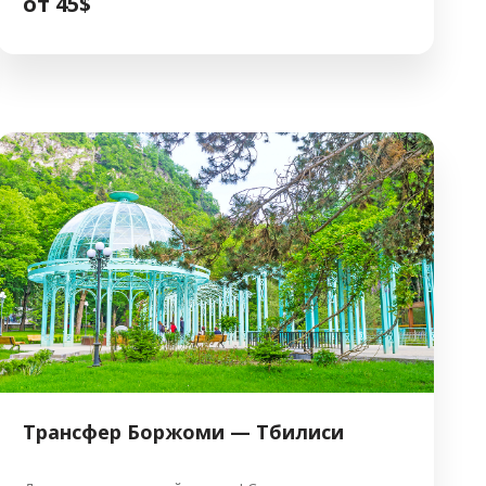
от 45$
Mitsubishi Outlander 2018 5 55$ Мягкая подвеска,
огромный багажник Toyota Highlander 2008 7 50$
Идеально для больших групп (7 мест) 🛠
Технические характеристики и страховка Для […]
Трансфер Боржоми — Тбилиси