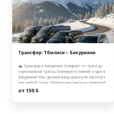
Трансфер: Тбилиси – Бакуриани
🏔️ Трансфер в Бакуриани: Комфорт от трапа до
горнолыжной трассы Планируете зимний отдых в
Бакуриани? Мы сделаем вашу дорогу из аэропорта
или любой точки Тбилиси максимально приятной.
Забудьте о хлопотах с багажом и поиске такси —
от 150 $
мы встретим вас с именной табличкой и доставим
прямо к порогу отеля. 🌟 Наш сервис включает: 🚗
Стоимость и […]