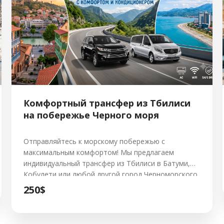
Комфортный трансфер из Тбилиси
на побережье Черного моря
Отправляйтесь к морскому побережью с
максимальным комфортом! Мы предлагаем
индивидуальный трансфер из Тбилиси в Батуми,
Кобулети или любой другой город Черноморского
побережья. Забудьте о расписаниях и
250$
переполненном транспорте — путешествуйте в
своем темпе на современных автомобилях с
кондиционером и всеми удобствами. Что вас ждет: