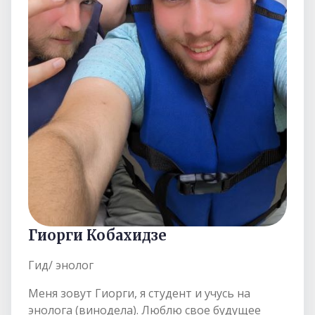
Гиорги Кобахидзе
Гид/ энолог
Меня зовут Гиорги, я студент и учусь на
энолога (винодела). Люблю свое будущее