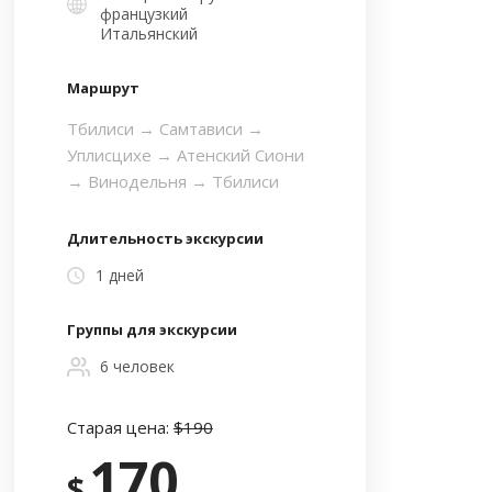
французкий
Итальянский
Маршрут
Тбилиси → Самтависи →
Уплисцихе → Атенский Сиони
→ Винодельня → Тбилиси
Длительность экскурсии
1 дней
Группы для экскурсии
6 человек
Старая цена:
$190
170
$