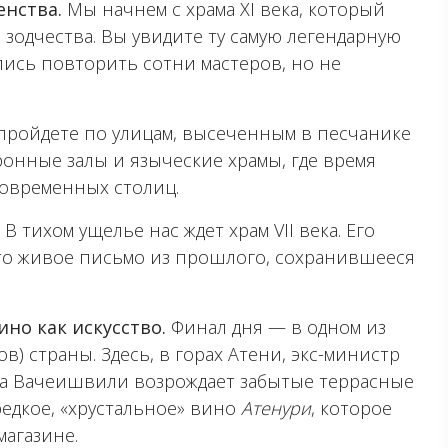
енства.
Мы начнем с храма XI века, который
 зодчества. Вы увидите ту самую легендарную
лись повторить сотни мастеров, но не
ройдете по улицам, высеченным в песчанике
тронные залы и языческие храмы, где время
современных столиц.
.
В тихом ущелье нас ждет храм VII века. Его
то живое письмо из прошлого, сохранившееся
ино как искусство.
Финал дня — в одном из
в) страны. Здесь, в горах Атени, экс-министр
ка Вачеишвили возрождает забытые террасные
едкое, «хрустальное» вино
Атенури
, которое
агазине.