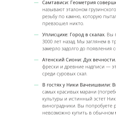
Самтависи: Геометрия соверш
называют эталоном грузинского
резьбу по камню, которую пыта
превзошел никто.
Уплисцихе: Город в скалах.
Вы п
3000 лет назад. Мы заглянем в 
замерло задолго до появления 
Атенский Сиони: Дух вечности
фрески и древние надписи — э
среди суровых скал.
В гостях у Ники Вачеишвили: В
самых красивых марани (погребо
культуры и истинный эстет Ни
виноградники. Вы попробуете р
невозможно купить в обычном м