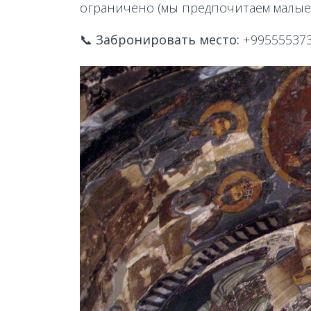
ограничено (мы предпочитаем малые 
📞
Забронировать место:
+99555537