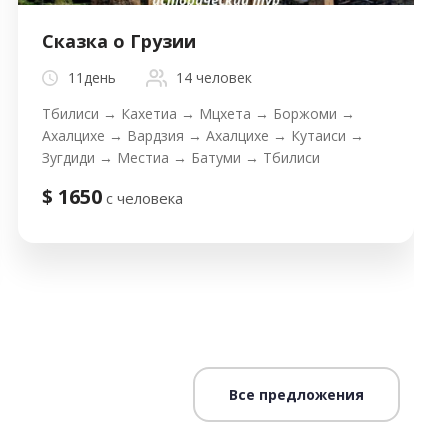
Сказка о Грузии
11день
14 человек
Тбилиси → Кахетиа → Мцхета → Боржоми →
Ахалцихе → Вардзия → Ахалцихе → Кутаиси →
Зугдиди → Местиа → Батуми → Тбилиси
$ 1650
с человека
next
Все предложения