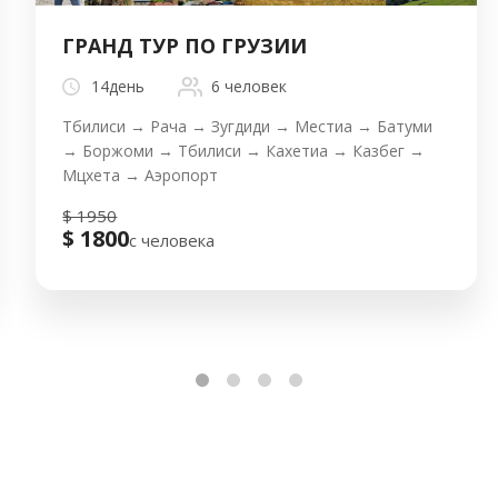
ГРАНД ТУР ПО ГРУЗИИ
14день
6 человек
Тбилиси → Рача → Зугдиди → Местиа → Батуми
→ Боржоми → Тбилиси → Кахетиа → Казбег →
Мцхета → Аэропорт
$ 1950
$ 1800
с человека