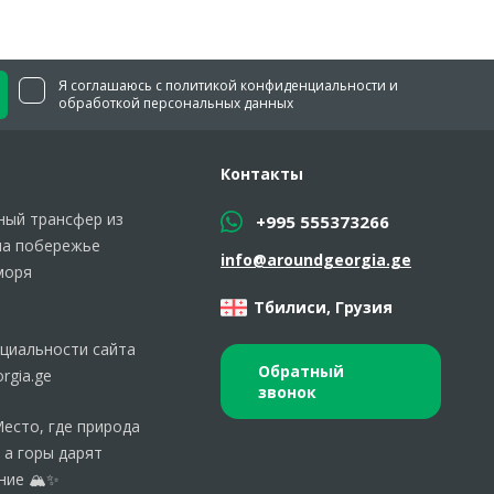
Я соглашаюсь с политикой конфиденциальности и
обработкой персональных данных
Контакты
ый трансфер из
+995 555373266
на побережье
info@aroundgeorgia.ge
моря
Тбилиси, Грузия
циальности сайта
Обратный
rgia.ge
звонок
Место, где природа
 а горы дарят
ние 🏔️✨