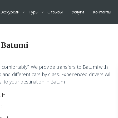
Экскурсии
Туры
Отзывы
Услуги
Контакты
o Batumi
i comfortably? We provide transfers to Batumi with
and different cars by class. Experienced drivers will
si to your destination in Batumi.
ult
t
dult