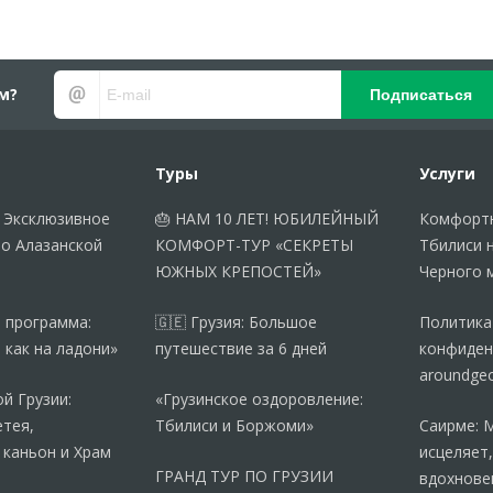
м?
Подписаться
Туры
Услуги
 Эксклюзивное
🎂 НАМ 10 ЛЕТ! ЮБИЛЕЙНЫЙ
Комфортн
по Алазанской
КОМФОРТ-ТУР «СЕКРЕТЫ
Тбилиси 
ЮЖНЫХ КРЕПОСТЕЙ»
Черного 
 программа:
🇬🇪 Грузия: Большое
Политика
 как на ладони»
путешествие за 6 дней
конфиден
aroundgeo
й Грузии:
«Грузинское оздоровление:
тея,
Тбилиси и Боржоми»
Саирме: 
 каньон и Храм
исцеляет,
ГРАНД ТУР ПО ГРУЗИИ
вдохнове